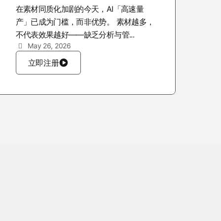
在素材同质化加剧的今天，AI「高速量
产」已成为门槛，而非优势。 素材越多，
不代表效果越好——缺乏分析与管...
May 26, 2026
立即注册