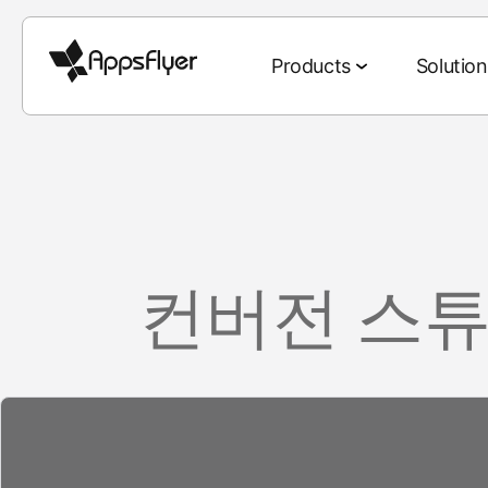
Products
Solution
Measurement Suite
By Industry
Blog
By Goal
Research & Repor
Deep Linking Sui
Mobile Attribution
Gaming
Mobile Attribution
User acquisition
State of Fraud
Web-to-App
컨버전 스튜
Web Attribution
Finance
Omnichannel Marketing
Customer retenti
State of Subscr
QR-to-App
CTV Attribution
eCommerce
Deep Linking
Omnichannel med
State of Gami
Email-to-App
PC & Console Attribution
Entertainment
Data Collaboration
Creative strategy
State of eCom
Text-to-App
Cross-Platform
Food and drink
AI in Marketing
Media selling and
World Cup Rep
Referral-to-A
Measurement
Health and fitness
App Marketing
Social-to-App