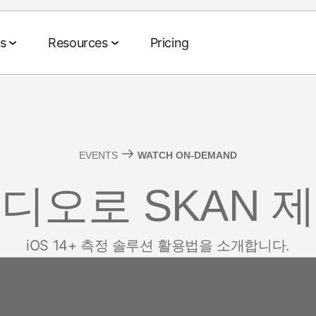
s
Resources
Pricing
Agentic AI Suite
ts
te
Data Collaboration Suite
Events & Media
Partnerships
Company
EVENTS
WATCH ON-DEMAND
Tech and media partners
About us
 and ROAS
Data Management
Events & webinars
Agent Hub
디오로 SKAN 
Agencies
CEO blog
on and LTV
iption
Audience Activation
On-demand events
MCP
AWS
Social im
ia buying
ng
Retail Media
MAMA events
AI Assistant
iOS 14+ 측정 솔루션 활용법을 소개합니다.
Measurement
Careers
merce
Sponsor MAMA
Signal Hub
Newsroo
 monetization
ort
pp
Podcasts
Data Clean Room
Customer 
 Benchmarks
YouTube videos